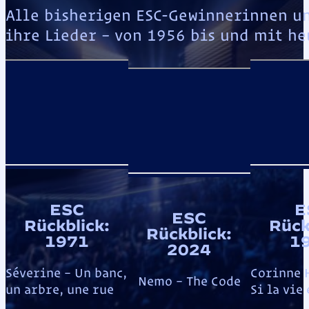
Alle bisherigen ESC-Gewinnerinnen u
ihre Lieder – von 1956 bis und mit he
ESC
E
ESC
Rückblick:
Rück
Rückblick:
1971
1
2024
Séverine – Un banc,
Corinne 
Nemo – The Code
un arbre, une rue
Si la vie