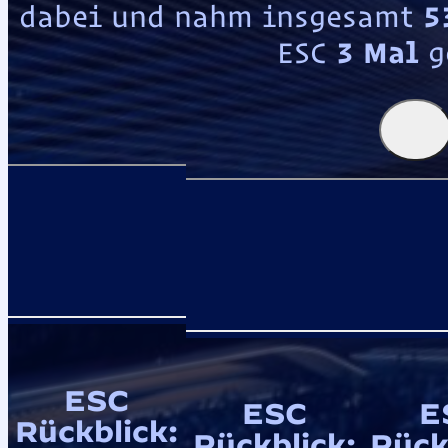
dabei und nahm insgesamt
5
ESC
3 Mal
g
ESC
ESC
E
Rückblick:
Rückblick:
Rück