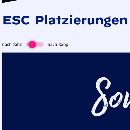
ESC Platzierungen 
Switch
nach Jahr
nach Rang
pricing
nach
nach
Jahr
Rang