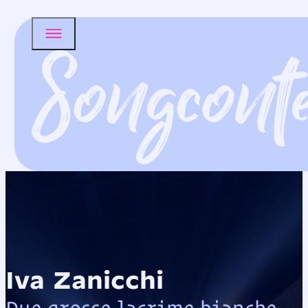
Iva Zanicchi
Due grosse lacrime bianche