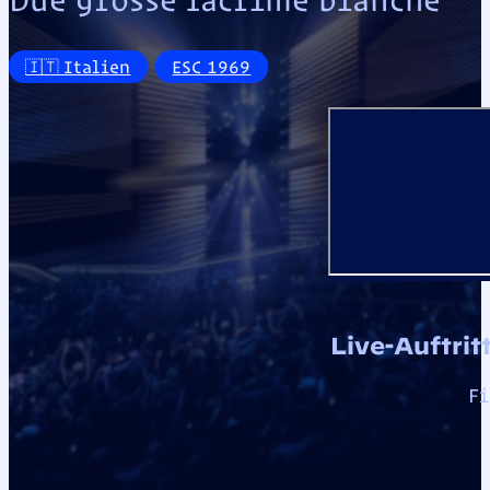
🇮🇹 Italien
ESC 1969
Live-Auftrit
Fi