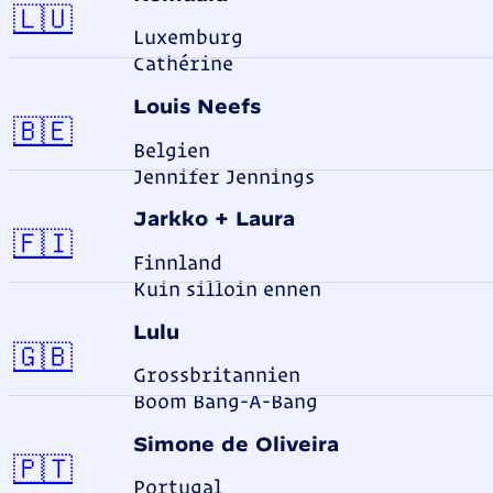
Luxemburg
🇱🇺
Luxemburg
Cathérine
Louis Neefs
Belgien
🇧🇪
Belgien
Jennifer Jennings
Jarkko + Laura
Finnland
🇫🇮
Finnland
Kuin silloin ennen
Lulu
Grossbritannien
🇬🇧
Grossbritannien
Boom Bang-A-Bang
Simone de Oliveira
Portugal
🇵🇹
Portugal