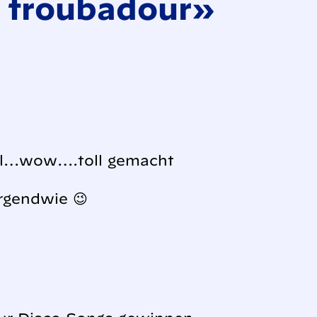
 troubadour»
geil…wow….toll gemacht
irgendwie 😉