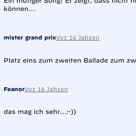
Ein mutiger Song! Er zeigt, dass nicht
können…
Vor 16 Jahren
mister grand prix
Platz eins zum zweiten Ballade zum zw
Vor 16 Jahren
Feanor
das mag ich sehr…:-))