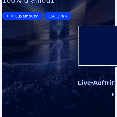
🇱🇺 Luxemburg
ESC 1984
Live-Auftrit
Fi