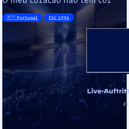
🇵🇹 Portugal
ESC 1996
Live-Auftrit
Fi