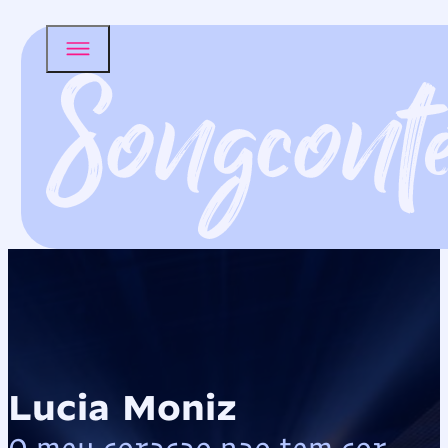
Lucia Moniz
O meu coracao nao tem cor