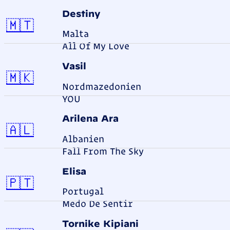
Destiny
Malta
🇲🇹
Malta
All Of My Love
Vasil
Nordmazedonien
🇲🇰
Nordmazedonien
YOU
Arilena Ara
Albanien
🇦🇱
Albanien
Fall From The Sky
Elisa
Portugal
🇵🇹
Portugal
Medo De Sentir
Tornike Kipiani