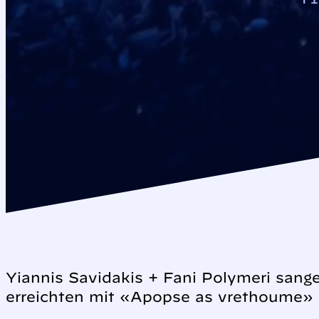
Yiannis Savidakis + Fani Polymeri san
erreichten mit «Apopse as vrethoume» 