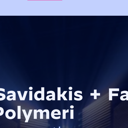
Savidakis + F
Polymeri