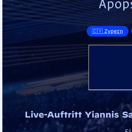
Apop
🇨🇾 Zypern
Live-Auftritt Yiannis S
Fi