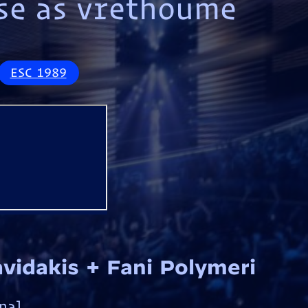
se as vrethoume
ESC 1989
avidakis + Fani Polymeri
nal