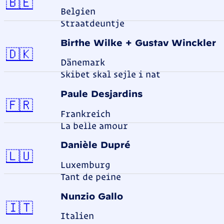
Belgien
🇧🇪
Belgien
Straatdeuntje
Birthe Wilke + Gustav Winckler
Dänemark
🇩🇰
Dänemark
Skibet skal sejle i nat
Paule Desjardins
Frankreich
🇫🇷
Frankreich
La belle amour
Danièle Dupré
Luxemburg
🇱🇺
Luxemburg
Tant de peine
Nunzio Gallo
Italien
🇮🇹
Italien