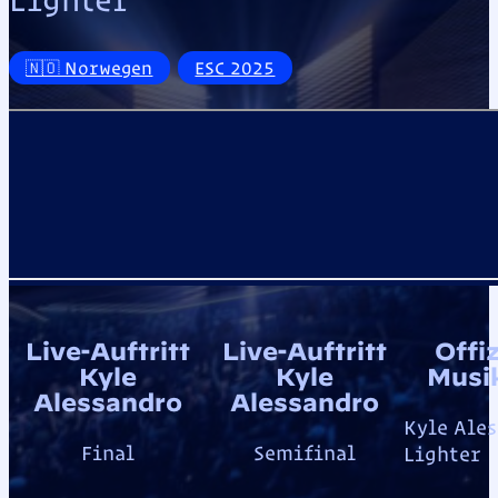
🇳🇴 Norwegen
ESC 2025
Offiz
Live-Auftritt
Live-Auftritt
Musi
Kyle
Kyle
Alessandro
Alessandro
Kyle Ales
Final
Semifinal
Lighter