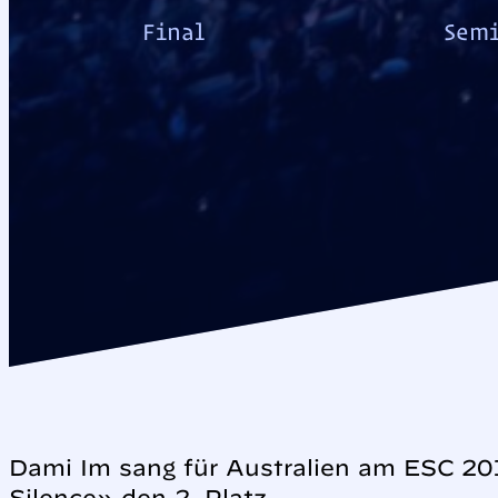
Final
Semi
Dami Im sang für Australien am ESC 20
Silence» den 2. Platz