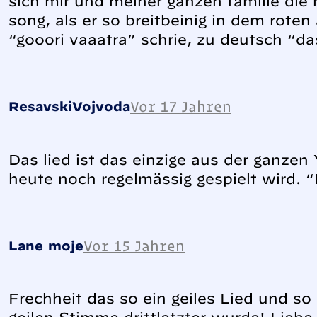
sich mir und meiner ganzen familie die
song, als er so breitbeinig in dem rote
“gooori vaaatra” schrie, zu deutsch “da
Vor 17 Jahren
ResavskiVojvoda
Das lied ist das einzige aus der ganze
heute noch regelmässig gespielt wird. “
Vor 15 Jahren
Lane moje
Frechheit das so ein geiles Lied und so e