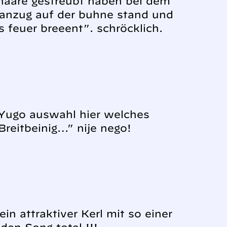
 haare gestreubt haben bei dem
n anzug auf der buhne stand und
s feuer breeent”. schröcklich.
n Yugo auswahl hier welches
Breitbeinig…” nije nego!
in attraktiver Kerl mit so einer