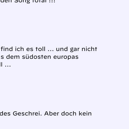
den Song total !!!
ind ich es toll … und gar nicht
us dem südosten europas
ll …
des Geschrei. Aber doch kein