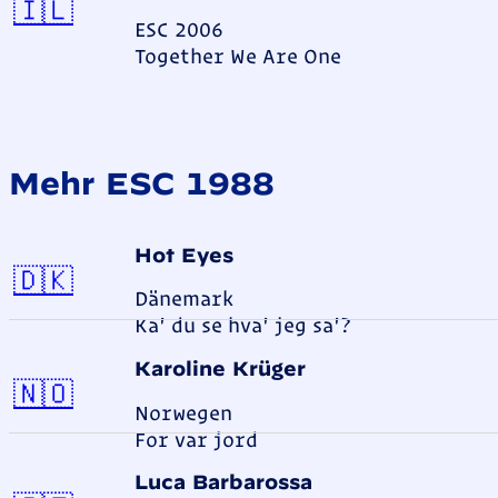
Israel
🇮🇱
ESC 2006
Together We Are One
Mehr ESC 1988
Hot Eyes
Dänemark
🇩🇰
Dänemark
Ka' du se hva' jeg sa'?
Karoline Krüger
Norwegen
🇳🇴
Norwegen
For var jord
Luca Barbarossa