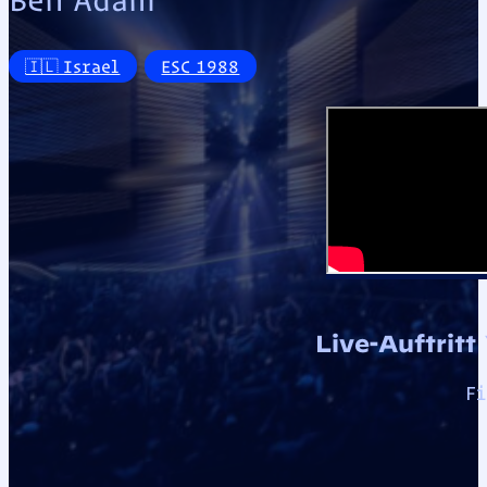
🇮🇱 Israel
ESC 1988
Live-Auftritt
Fi