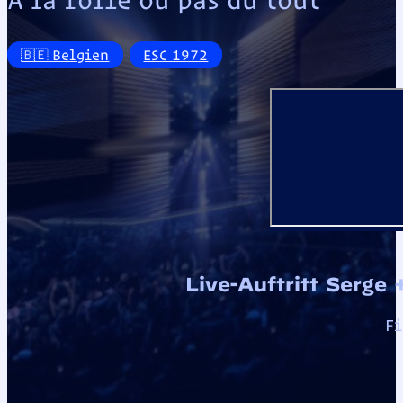
🇧🇪 Belgien
ESC 1972
Live-Auftritt Serge 
Fi