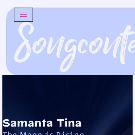
Samanta Tīna
The Moon is Rising