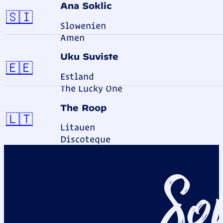
Ana Soklič
Slowenien
🇸🇮
Slowenien
Amen
Uku Suviste
Estland
🇪🇪
Estland
The Lucky One
The Roop
Litauen
🇱🇹
Litauen
Discoteque