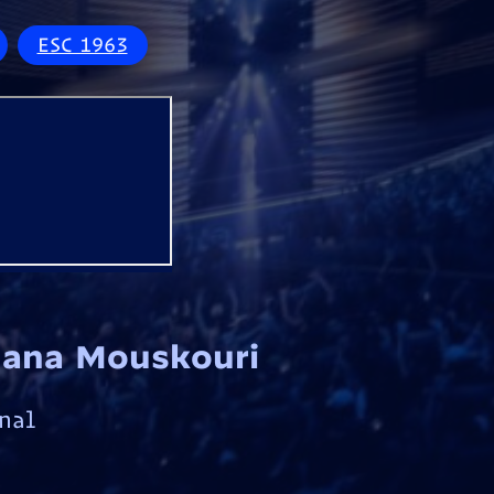
ESC 1963
 Nana Mouskouri
nal