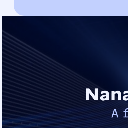
Nana
A 