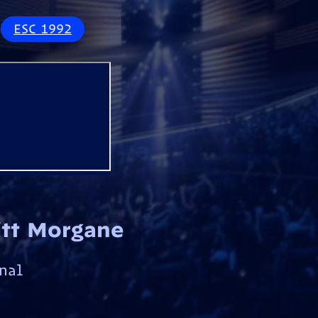
ESC 1992
itt Morgane
nal