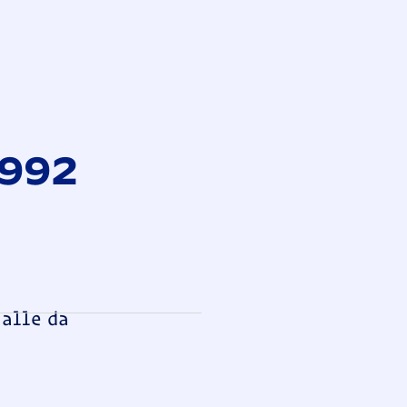
1992
land
 alle da