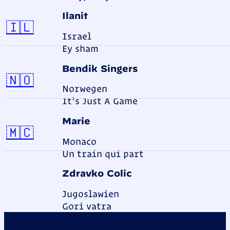
Ilanit
Israel
🇮🇱
Israel
Ey sham
Bendik Singers
Norwegen
🇳🇴
Norwegen
It's Just A Game
Marie
Monaco
🇲🇨
Monaco
Un train qui part
Zdravko Colic
Jugoslawien
Jugoslawien
Gori vatra