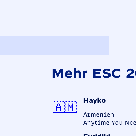
Mehr ESC 
Hayko
Armenie
🇦🇲
Armenien
Anytime You Ne