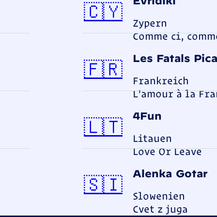
Evridiki
Zypern
🇨🇾
Zypern
Comme ci, comm
Les Fatals Pic
Frankrei
🇫🇷
Frankreich
L'amour à la Fra
4Fun
Litauen
🇱🇹
Litauen
Love Or Leave
Alenka Gotar
Sloweni
🇸🇮
Slowenien
Cvet z juga