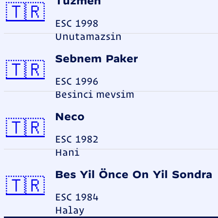
Tüzmen
Türkei
🇹🇷
ESC 1998
Unutamazsin
Sebnem Paker
Türkei
🇹🇷
ESC 1996
Besinci mevsim
Neco
Türkei
🇹🇷
ESC 1982
Hani
Bes Yil Önce On Yil Sondra
Türkei
🇹🇷
ESC 1984
Halay