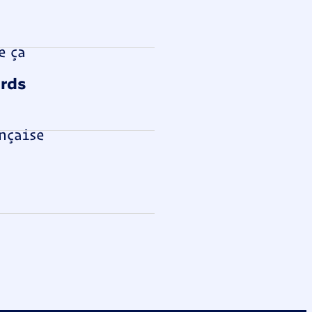
e ça
ards
ch
nçaise
en