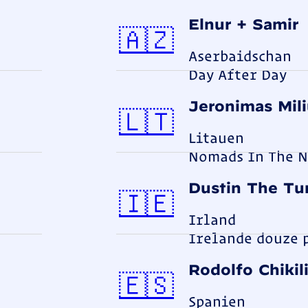
Elnur + Samir
Aserbai
🇦🇿
Aserbaidschan
Day After Day
Jeronimas Mil
Litauen
🇱🇹
Litauen
Nomads In The N
Dustin The Tu
Irland
🇮🇪
Irland
Irelande douze 
Rodolfo Chikil
Spanien
🇪🇸
Spanien