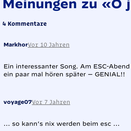
Meinungen zu «O jul
4 Kommentare
Vor 10 Jahren
Markhor
Ein interessanter Song. Am ESC-Abend f
ein paar mal hören später — GENIAL!!
Vor 7 Jahren
voyage07
… so kann’s nix werden beim esc …