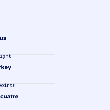
dschan
ius
ight
rkey
points
icuatre