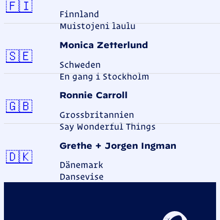
Finnland
🇫🇮
Finnland
Muistojeni laulu
Monica Zetterlund
Schweden
🇸🇪
Schweden
En gang i Stockholm
Ronnie Carroll
Grossbritannien
🇬🇧
Grossbritannien
Say Wonderful Things
Grethe + Jorgen Ingman
Dänemark
🇩🇰
Dänemark
Dansevise