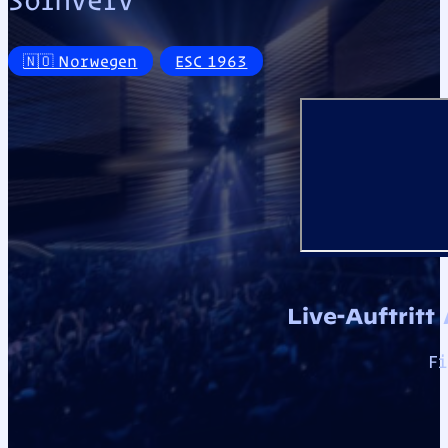
🇳🇴 Norwegen
ESC 1963
Live-Auftritt
Fi