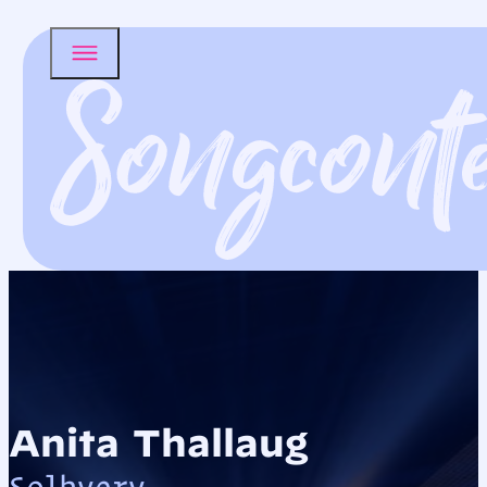
Anita Thallaug
Solhverv