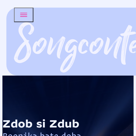
Zdob si Zdub
Boonika bate doba