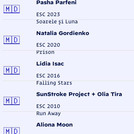
Pasha Parfeni
Moldawien
🇲🇩
ESC 2023
Soarele şi Luna
Natalia Gordienko
Moldawien
🇲🇩
ESC 2020
Prison
Lidia Isac
Moldawien
🇲🇩
ESC 2016
Falling Stars
SunStroke Project + Olia Tira
Moldawien
🇲🇩
ESC 2010
Run Away
Aliona Moon
Moldawien
🇲🇩