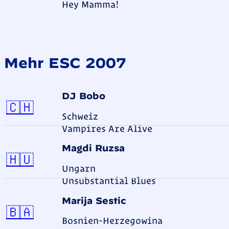
Hey Mamma!
Mehr ESC 2007
DJ Bobo
Schweiz
🇨🇭
Schweiz
Vampires Are Alive
Magdi Ruzsa
Ungarn
🇭🇺
Ungarn
Unsubstantial Blues
Marija Sestic
Bosnien-Herzegowina
🇧🇦
Bosnien-Herzegowina