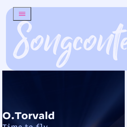
O.Torvald
Time to fly