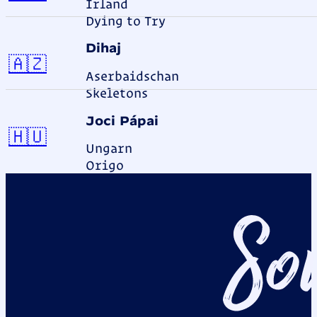
Irland
Dying to Try
Dihaj
Aserbaidschan
🇦🇿
Aserbaidschan
Skeletons
Joci Pápai
Ungarn
🇭🇺
Ungarn
Origo