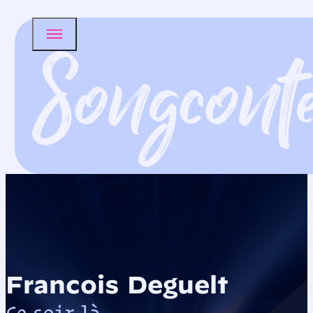
Francois Deguelt
Ce soir là