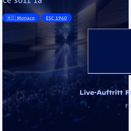
🇲🇨 Monaco
ESC 1960
Live-Auftritt 
Fi