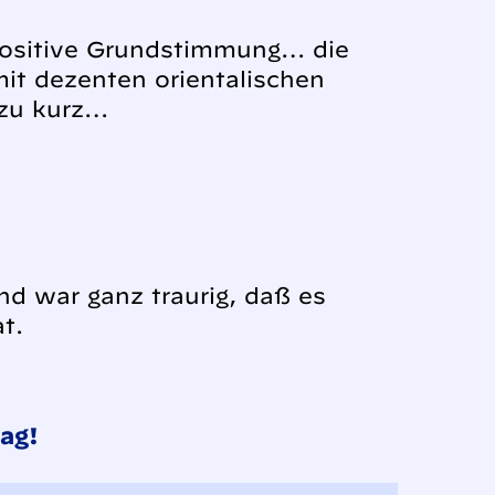
 positive Grundstimmung… die
t dezenten orientalischen
 zu kurz…
und war ganz traurig, daß es
at.
ag!