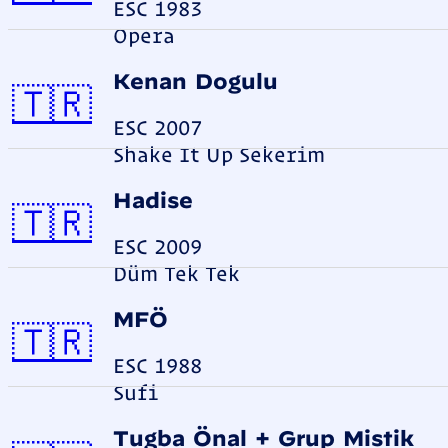
ESC 1983
Opera
Kenan Dogulu
Türkei
🇹🇷
ESC 2007
Shake It Up Sekerim
Hadise
Türkei
🇹🇷
ESC 2009
Düm Tek Tek
MFÖ
Türkei
🇹🇷
ESC 1988
Sufi
Tugba Önal + Grup Mistik