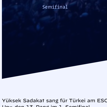
Semifinal
Yüksek Sadakat sang für Türkei am ESC 
Up» den 13. Rang im 1. Semifinal