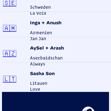
Schweden
🇸🇪
Schweden
La Voix
Inga + Anush
Armenien
🇦🇲
Armenien
Jan Jan
AySel + Arash
Aserbaidschan
🇦🇿
Aserbaidschan
Always
Sasha Son
Litauen
🇱🇹
Litauen
Love