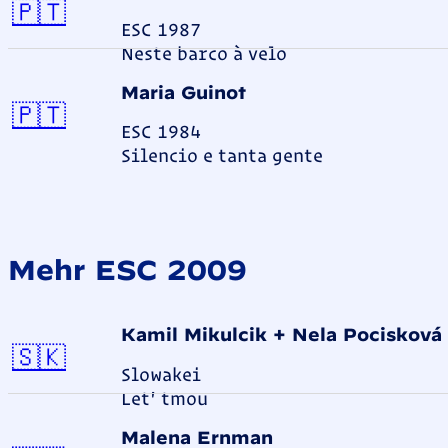
Portugal
🇵🇹
ESC 1987
Neste barco à velo
Maria Guinot
Portugal
🇵🇹
ESC 1984
Silencio e tanta gente
Mehr ESC 2009
Kamil Mikulcik + Nela Pocisková
Slowakei
🇸🇰
Slowakei
Let' tmou
Malena Ernman